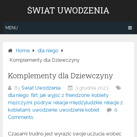
Skip
ŚWIAT UWODZENIA
to
content
MENU
Home
dla niego
Komplementy dla Dziewczyny
Komplementy dla Dziewczyny
By
Świat Uwodzenia
3 grudnia 2023
dla niego
,
flirt
,
jak wyjść z friendzone
,
kobiety
,
mężczyźni
,
podryw
,
relacje międzyludzkie
,
relacje z
kobietami
,
uwodzenie
,
uwodzenie kobiet
0
Comments
Czasami trudno jest wyrazić swoje uczucia wobec