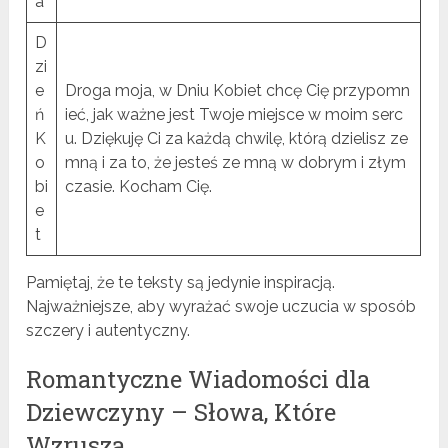
a
D
zi
e
Droga moja, w Dniu Kobiet chcę Cię przypomn
ń
ieć, jak ważne jest Twoje miejsce w moim serc
K
u. Dziękuję Ci za każdą chwilę, którą dzielisz ze
o
mną i za to, że jesteś ze mną w dobrym i złym
bi
czasie. Kocham Cię.
e
t
Pamiętaj, że te teksty są jedynie inspiracją.
Najważniejsze, aby wyrażać swoje uczucia w sposób
szczery i autentyczny.
Romantyczne Wiadomości dla
Dziewczyny – Słowa, Które
Wzruszą