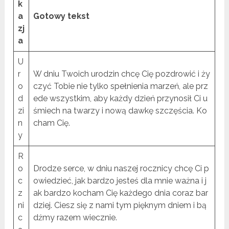
k
a
Gotowy tekst
zj
a
U
r
W dniu Twoich urodzin chcę Cię pozdrowić i ży
o
czyć Tobie nie tylko spełnienia marzeń, ale prz
d
ede wszystkim, aby każdy dzień przynosił Ci u
zi
śmiech na twarzy i nową dawkę szczęścia. Ko
n
cham Cię.
y
R
o
Drodze serce, w dniu naszej rocznicy chcę Ci p
c
owiedzieć, jak bardzo jesteś dla mnie ważna i j
z
ak bardzo kocham Cię każdego dnia coraz bar
ni
dziej. Ciesz się z nami tym pięknym dniem i bą
c
dźmy razem wiecznie.