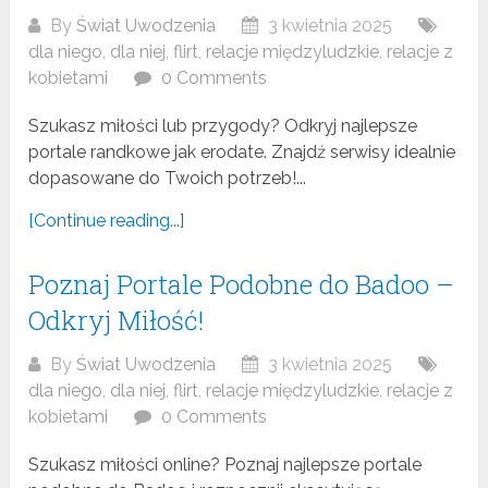
By
Świat Uwodzenia
3 kwietnia 2025
dla niego
,
dla niej
,
flirt
,
relacje międzyludzkie
,
relacje z
kobietami
0 Comments
Szukasz miłości lub przygody? Odkryj najlepsze
portale randkowe jak erodate. Znajdź serwisy idealnie
dopasowane do Twoich potrzeb!...
[Continue reading...]
Poznaj Portale Podobne do Badoo –
Odkryj Miłość!
By
Świat Uwodzenia
3 kwietnia 2025
dla niego
,
dla niej
,
flirt
,
relacje międzyludzkie
,
relacje z
kobietami
0 Comments
Szukasz miłości online? Poznaj najlepsze portale