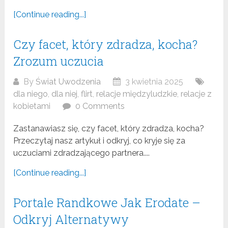
[Continue reading...]
Czy facet, który zdradza, kocha?
Zrozum uczucia
By
Świat Uwodzenia
3 kwietnia 2025
dla niego
,
dla niej
,
flirt
,
relacje międzyludzkie
,
relacje z
kobietami
0 Comments
Zastanawiasz się, czy facet, który zdradza, kocha?
Przeczytaj nasz artykuł i odkryj, co kryje się za
uczuciami zdradzającego partnera....
[Continue reading...]
Portale Randkowe Jak Erodate –
Odkryj Alternatywy