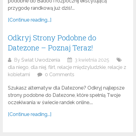
podobne do Badoo i rozpocznij ekscytującą
przygodę randkową już dziś!...
[Continue reading...]
Odkryj Strony Podobne do
Datezone – Poznaj Teraz!
By
Świat Uwodzenia
3 kwietnia 2025
dla niego
,
dla niej
,
flirt
,
relacje międzyludzkie
,
relacje z
kobietami
0 Comments
Szukasz alternatyw dla Datezone? Odkryj najlepsze
strony podobne do Datezone, które spełnią Twoje
oczekiwania w świecie randek online....
[Continue reading...]