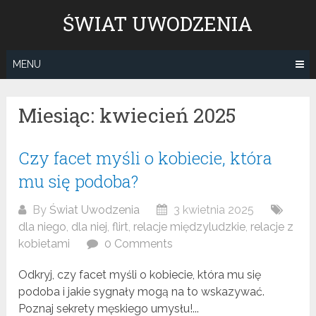
Skip
ŚWIAT UWODZENIA
to
content
MENU
Miesiąc: kwiecień 2025
Czy facet myśli o kobiecie, która
mu się podoba?
By
Świat Uwodzenia
3 kwietnia 2025
dla niego
,
dla niej
,
flirt
,
relacje międzyludzkie
,
relacje z
kobietami
0 Comments
Odkryj, czy facet myśli o kobiecie, która mu się
podoba i jakie sygnały mogą na to wskazywać.
Poznaj sekrety męskiego umysłu!...