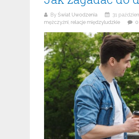
By
Świat Uwodzenia
31 paździer
mężczyźni
,
relacje międzyludzkie
0