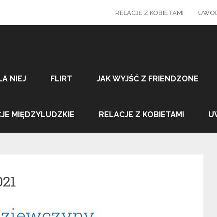
RELACJE Z KOBIETAMI
UWOD
LA NIEJ
FLIRT
JAK WYJŚĆ Z FRIENDZONE
JE MIĘDZYLUDZKIE
RELACJE Z KOBIETAMI
U
021
dziewczyny