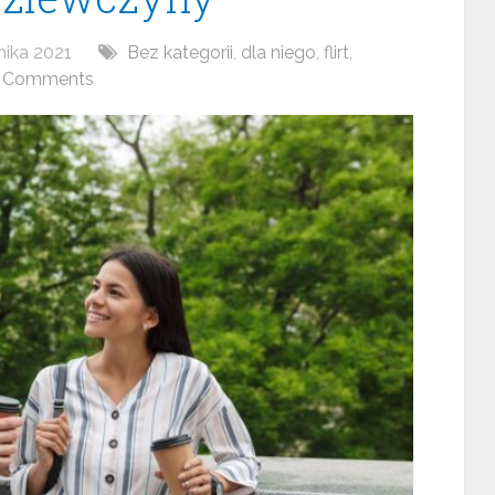
nika 2021
Bez kategorii
,
dla niego
,
flirt
,
 Comments