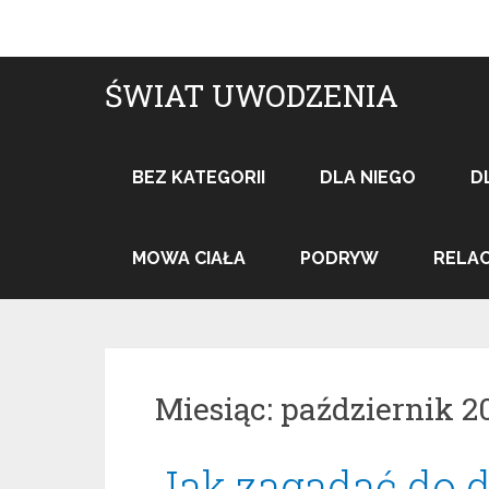
Skip
to
content
ŚWIAT UWODZENIA
BEZ KATEGORII
DLA NIEGO
D
MOWA CIAŁA
PODRYW
RELAC
Miesiąc: październik 2
Jak zagadać do 