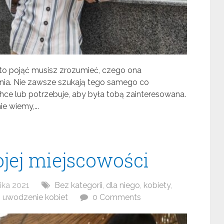
 to pojąć musisz zrozumieć, czego ona
nia. Nie zawsze szukają tego samego co
hce lub potrzebuje, aby była tobą zainteresowana.
e wiemy,...
jej miejscowości
ika 2021
Bez kategorii
,
dla niego
,
kobiety
,
,
uwodzenie kobiet
0 Comments