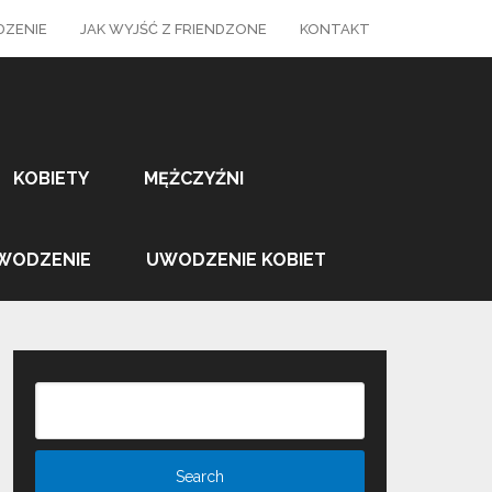
ZENIE
JAK WYJŚĆ Z FRIENDZONE
KONTAKT
KOBIETY
MĘŻCZYŹNI
WODZENIE
UWODZENIE KOBIET