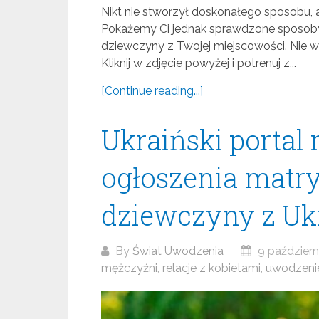
Nikt nie stworzył doskonałego sposobu, 
Pokażemy Ci jednak sprawdzone sposoby
dziewczyny z Twojej miejscowości. Nie w
Kliknij w zdjęcie powyżej i potrenuj z...
[Continue reading...]
Ukraiński portal
ogłoszenia matr
dziewczyny z Uk
By
Świat Uwodzenia
9 październ
mężczyźni
,
relacje z kobietami
,
uwodzenie