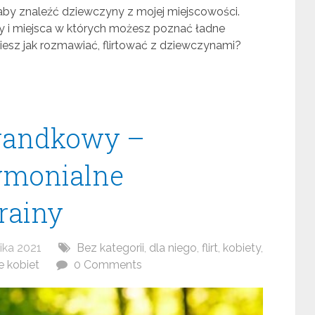
aby znaleźć dziewczyny z mojej miejscowości.
 i miejsca w których możesz poznać ładne
iesz jak rozmawiać, flirtować z dziewczynami?
 randkowy –
ymonialne
rainy
ika 2021
Bez kategorii
,
dla niego
,
flirt
,
kobiety
,
 kobiet
0 Comments